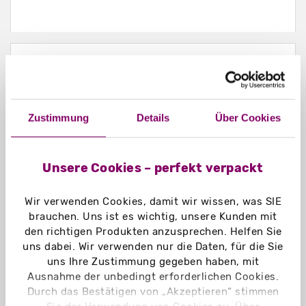
5) Kosmetik plastikfrei
verpackt
Zustimmung
Details
Über Cookies
Wir bei madika.de bieten viele
Unsere Cookies – perfekt verpackt
verschiedene Möglichkeiten für eine
Kosmetik Verpackung ohne Plastik: Die
Wir verwenden Cookies, damit wir wissen, was SIE
am häufigsten verwendete Schachtel
brauchen. Uns ist es wichtig, unsere Kunden mit
ist die
Faltschachtel nach Maß
, die
den richtigen Produkten anzusprechen. Helfen Sie
aufgrund ihrer
individuell
uns dabei. Wir verwenden nur die Daten, für die Sie
anpassbaren Optionen
perfekt an die
uns Ihre Zustimmung gegeben haben, mit
Ausnahme der unbedingt erforderlichen Cookies.
Anforderungen des jeweiligen
Durch das Bestätigen von „Akzeptieren“ stimmen
Kosmetik Produktes angepasst werden