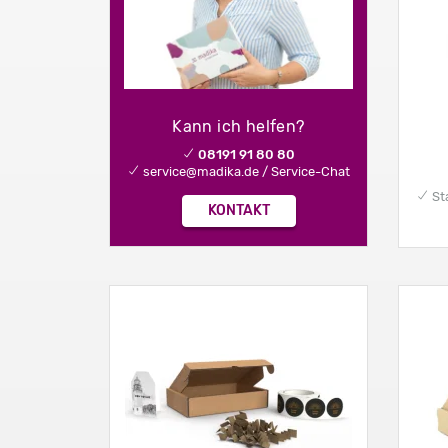
Kann ich helfen?
✔
08191 91 80 80
✔ service@madika.de / Service-Chat
✔ Sta
KONTAKT