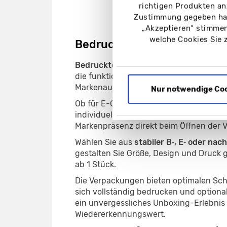
richtigen Produkten an
Zustimmung gegeben hab
„Akzeptieren“ stimmen
welche Cookies Sie 
Bedruckte Transportverpa
Bedruckte Transportverpackungen
sin
die funktionalen Produktschutz mit ein
Markenauftritt verbinden möchten.
Nur notwendige Co
Ob für E-Commerce, Produktversand od
individuell bedruckte Versandkartons v
Markenpräsenz direkt beim Öffnen der 
Wählen Sie aus
stabiler B‑, E‑ oder na
gestalten Sie Größe, Design und Druck 
ab 1 Stück.
Die Verpackungen bieten optimalen Sch
sich vollständig bedrucken und optional
ein unvergessliches Unboxing-Erlebnis
Wiedererkennungswert.