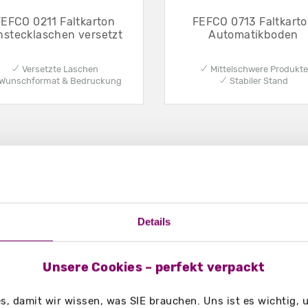
FEFCO 0211 Faltkarton
FEFCO 0713 Faltkart
nstecklaschen versetzt
Automatikboden
✔ Versetzte Laschen
✔ Mittelschwere Produkte
Wunschformat & Bedruckung
✔ Stabiler Stand
mationen zu Transportverpackungen bed
Details
Unsere Cookies – perfekt verpackt
Auswahl
Kontakt
Bedruckte Transpor
, damit wir wissen, was SIE brauchen. Uns ist es wichtig,