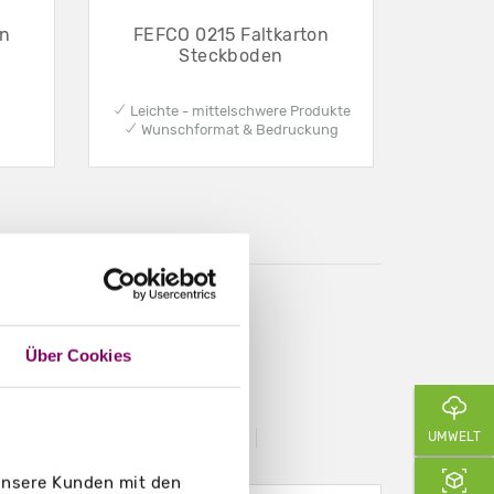
on
FEFCO 0215 Faltkarton
Steckboden
✔ Leichte - mittelschwere Produkte
✔ Wunschformat & Bedruckung
rucken
Über Cookies
tverpackungen
FAQ
UMWELT
 unsere Kunden mit den