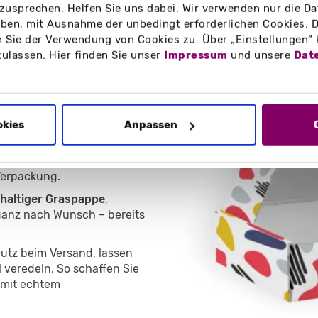
zusprechen. Helfen Sie uns dabei. Wir verwenden nur die Date
en, mit Ausnahme der unbedingt erforderlichen Cookies. D
 Sie der Verwendung von Cookies zu. Über „Einstellungen“
zulassen. Hier finden Sie unser
Impressum
und unsere
Dat
ckungen
d die ideale Lösung für alle,
em professionellen
okies
Anpassen
er den Einzelhandel –
on madika stärken Ihre
Verpackung.
chhaltiger Graspappe
,
ganz nach Wunsch – bereits
utz beim Versand, lassen
 veredeln. So schaffen Sie
 mit echtem