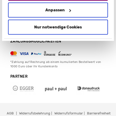
NEWSLETTER ABONNIEREN
Anpassen
Nur notwendige Cookies
Jetzt unseren Newsletter abonnieren und exklusive Angebote
erhalten.
ZAHLUNGSMÖGLICHKEITEN
VORKASSE
RECHNUNG*
*Zahlung auf Rechnung ab einem kumulierten Bestellwert von
1000 Euro über Ihr Kundenkonto
PARTNER
AGB
Widerrufsbelehrung
Widerrufsformular
Barrierefreiheit