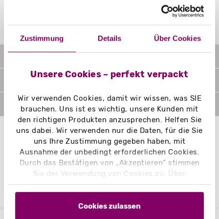
Seitenanfang
Zustimmung
Details
Über Cookies
IHRE VORTEILE AUF EINEN BLICK
Unsere Cookies – perfekt verpackt
ÜBER UNS
Wir verwenden Cookies, damit wir wissen, was SIE
BESTELLUNG
brauchen. Uns ist es wichtig, unsere Kunden mit
den richtigen Produkten anzusprechen. Helfen Sie
uns dabei. Wir verwenden nur die Daten, für die Sie
service@madika.de
WhatsApp Chat
uns Ihre Zustimmung gegeben haben, mit
Ausnahme der unbedingt erforderlichen Cookies.
Durch das Bestätigen von „Akzeptieren“ stimmen
SOCIAL MEDIA
Sie der Verwendung von Cookies zu. Über
„Einstellungen“ können Sie auswählen, welche
Cookies Sie zulassen. Hier finden Sie unser
Impressum
und unsere
Datenschutzerklärung
.
Cookies zulassen