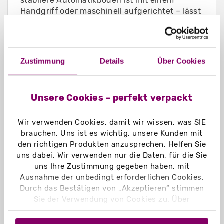
stabilere Automatikboden ist mit einem
Handgriff oder maschinell aufgerichtet – lässt
sich aber nicht mehr „abbauen“. Der
Steckboden ist ebenfalls stabil und kann
schnell auf- und abgebaut werden.
Zustimmung
Details
Über Cookies
Unsere Cookies – perfekt verpackt
Video Thekendisplays
Wir verwenden Cookies, damit wir wissen, was SIE
brauchen. Uns ist es wichtig, unsere Kunden mit
den richtigen Produkten anzusprechen. Helfen Sie
Den schnellen und unkomplizierten Aufbau
uns dabei. Wir verwenden nur die Daten, für die Sie
von Thekendisplays demonstrieren wir Ihnen
uns Ihre Zustimmung gegeben haben, mit
im nebenstehenden Video. Sie sehen jeweils
Ausnahme der unbedingt erforderlichen Cookies.
beide Varianten: den Steckboden und den
Durch das Bestätigen von „Akzeptieren“ stimmen
Automatikboden. Außerdem zeigen wir Ihnen
Sie der Verwendung von Cookies zu. Über
die drei verschiedenen Formen (rund, eckig
„Einstellungen“ können Sie auswählen, welche
und gerade) im Vergleich.
Cookies Sie zulassen. Hier finden Sie unser