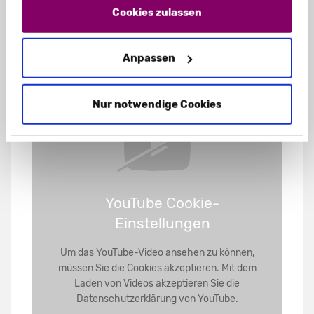
Impressum
und unsere
Datenschutzerklärung
.
Cookies zulassen
Wir liefern Ihnen die Displays flachliegend und
schon fertig geklebt. Der Transport,
beispielsweise zu Messen, ist dadurch einfach
Anpassen
und platzsparend. Sie müssen die Displays vor
Ort lediglich aufrichten.
Nur notwendige Cookies
YouTube Cookie-
Einstellungen
Um das YouTube-Video ansehen zu können,
müssen Sie die Cookies akzeptieren. Mit dem
Laden von Videos akzeptieren Sie die
Datenschutzerklärung von YouTube.