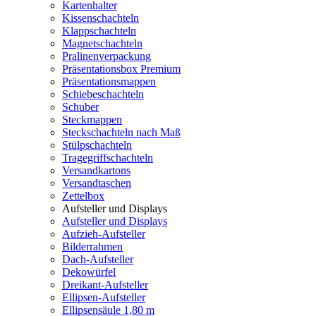
Kartenhalter
Kissenschachteln
Klappschachteln
Magnetschachteln
Pralinenverpackung
Präsentationsbox Premium
Präsentationsmappen
Schiebeschachteln
Schuber
Steckmappen
Steckschachteln nach Maß
Stülpschachteln
Tragegriffschachteln
Versandkartons
Versandtaschen
Zettelbox
Aufsteller und Displays
Aufsteller und Displays
Aufzieh-Aufsteller
Bilderrahmen
Dach-Aufsteller
Dekowürfel
Dreikant-Aufsteller
Ellipsen-Aufsteller
Ellipsensäule 1,80 m