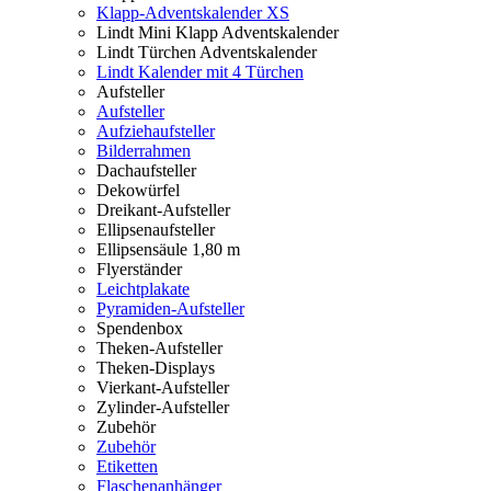
Klapp-Adventskalender XS
Lindt Mini Klapp Adventskalender
Lindt Türchen Adventskalender
Lindt Kalender mit 4 Türchen
Aufsteller
Aufsteller
Aufziehaufsteller
Bilderrahmen
Dachaufsteller
Dekowürfel
Dreikant-Aufsteller
Ellipsenaufsteller
Ellipsensäule 1,80 m
Flyerständer
Leichtplakate
Pyramiden-Aufsteller
Spendenbox
Theken-Aufsteller
Theken-Displays
Vierkant-Aufsteller
Zylinder-Aufsteller
Zubehör
Zubehör
Etiketten
Flaschenanhänger