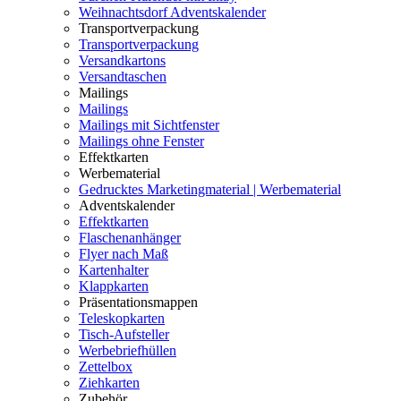
Weihnachtsdorf Adventskalender
Transportverpackung
Transportverpackung
Versandkartons
Versandtaschen
Mailings
Mailings
Mailings mit Sichtfenster
Mailings ohne Fenster
Effektkarten
Werbematerial
Gedrucktes Marketingmaterial | Werbematerial
Adventskalender
Effektkarten
Flaschenanhänger
Flyer nach Maß
Kartenhalter
Klappkarten
Präsentationsmappen
Teleskopkarten
Tisch-Aufsteller
Werbebriefhüllen
Zettelbox
Ziehkarten
Zubehör