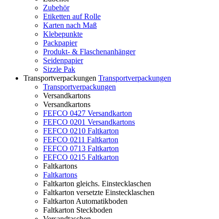
Zubehör
Etiketten auf Rolle
Karten nach Maß
Klebepunkte
Packpapier
Produkt- & Flaschenanhänger
Seidenpapier
Sizzle Pak
Transportverpackungen
Transportverpackungen
Transportverpackungen
Versandkartons
Versandkartons
FEFCO 0427 Versandkarton
FEFCO 0201 Versandkartons
FEFCO 0210 Faltkarton
FEFCO 0211 Faltkarton
FEFCO 0713 Faltkarton
FEFCO 0215 Faltkarton
Faltkartons
Faltkartons
Faltkarton gleichs. Einstecklaschen
Faltkarton versetzte Einstecklaschen
Faltkarton Automatikboden
Faltkarton Steckboden
Versandtaschen