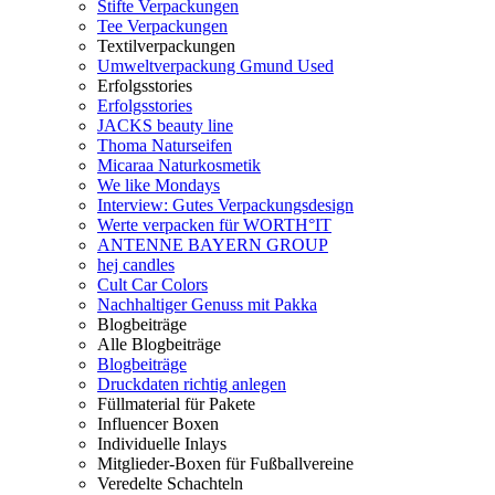
Stifte Verpackungen
Tee Verpackungen
Textilverpackungen
Umweltverpackung Gmund Used
Erfolgsstories
Erfolgsstories
JACKS beauty line
Thoma Naturseifen
Micaraa Naturkosmetik
We like Mondays
Interview: Gutes Verpackungsdesign
Werte verpacken für WORTH°IT
ANTENNE BAYERN GROUP
hej candles
Cult Car Colors
Nachhaltiger Genuss mit Pakka
Blogbeiträge
Alle Blogbeiträge
Blogbeiträge
Druckdaten richtig anlegen
Füllmaterial für Pakete
Influencer Boxen
Individuelle Inlays
Mitglieder-Boxen für Fußballvereine
Veredelte Schachteln