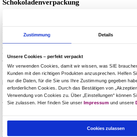
Schokoladenverpackung
Welche Schachteln eignen sich als Schokoladenverpackung? Wie so
immer - das ist sehr individuell! Denn dank unserer vielfältigen
Zustimmung
Details
Schachtelauswahl haben wir viele verschiedene Boxen und
Verpackungen im Sortiment, die sich als Schokoladenverpackung
eignen. Die individuelle
Faltschachtel
ist wahrscheinlich am
ehesten als
klassiche Schokoladenschachtel
bekannt - wir haben
Unsere Cookies – perfekt verpackt
jedoch noch weitere Schachteln für Sie in petto:
Wir verwenden Cookies, damit wir wissen, was SIE brauchen.
Faltschachteln
Kunden mit den richtigen Produkten anzusprechen. Helfen S
nur die Daten, für die Sie uns Ihre Zustimmung gegeben ha
erforderlichen Cookies. Durch das Bestätigen von „Akzeptie
Verwendung von Cookies zu. Über „Einstellungen“ können S
Der Klassiker unter den Schokoladentafeln ist immer noch die
100g-
Sie zulassen. Hier finden Sie unser
Impressum
und unsere
Tafel
im länglichen Format von
80 mm x 11 mm x 166 mm
. Sie
haben eine Schokoladentafel, die andere Formate hat - um aus der
Menge herauszustechen?
Kein Problem! Mit unseren
Faltschachteln nach Maß
können Sie
Cookies zulassen
(fast) jedes Format bei uns bestellen. Geben Sie einfach die
einzelnen
Maße millimetergenau in unseren Konfigurator ein
-