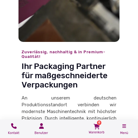
Zuverlässig, nachhaltig & in Premium-
Qualität!
Ihr Packaging Partner
für maßgeschneiderte
Verpackungen
An unserem deutschen
Produktionsstandort verbinden wir
modernste Maschinentechnik mit höchster
Präzision. Durch intelligente, kontinuierlich
0
optimierte Prozesse fertigen wir Ihre
Schachteln extrem effizient, schnell und in
Warenkorb
Kontakt
Benutzer
Menü