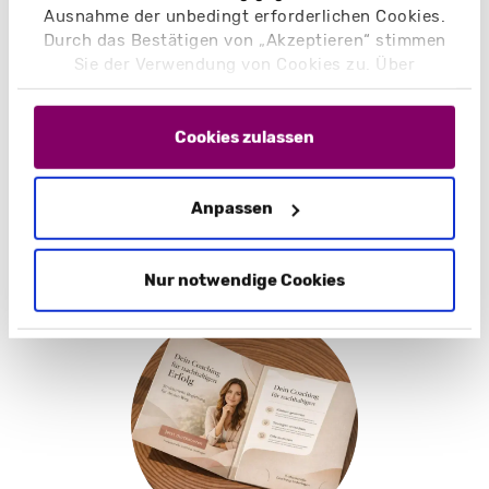
Ausnahme der unbedingt erforderlichen Cookies.
Spielzeug
Durch das Bestätigen von „Akzeptieren“ stimmen
Sie der Verwendung von Cookies zu. Über
„Einstellungen“ können Sie auswählen, welche
Cookies Sie zulassen. Hier finden Sie unser
Impressum
und unsere
Datenschutzerklärung
.
Cookies zulassen
Anpassen
Nur notwendige Cookies
Coaching