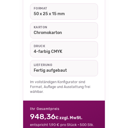
FORMAT
50 x 25 x 15 mm
KARTON
Chromokarton
DRUCK
4-farbig CMYK
LIEFERUNG
Fertig aufgebaut
Im vollständigen Konfigurator sind
Format, Auflage und Ausstattung frei
wählbar.
Ihr Gesamtpreis
948,36
€ zzgl. MwSt.
entspricht 1,90 € pro Stück · 500 Stk.