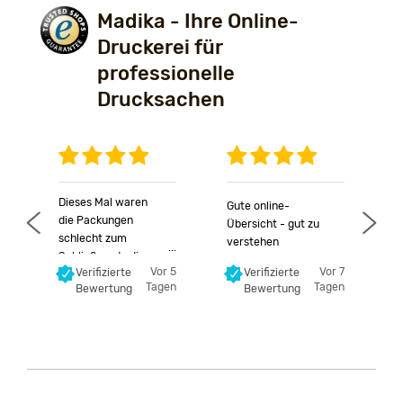
Madika - Ihre Online-
Druckerei für
professionelle
Drucksachen
Anonymer Nutzer
Anonymer Nutzer
Anonymer 
Dieses Mal waren
Gute online-
die Packungen
G
Übersicht - gut zu
schlecht zum
p
verstehen
Schließen, da die
B
52
Vor 5
Vor 7
Verifizierte
Verifizierte
Klebungen störten
U
en
Tagen
Tagen
Bewertung
Bewertung
und die
P
Deckellaschen
S
teilweise verklebt
A
waren.
p
L
b