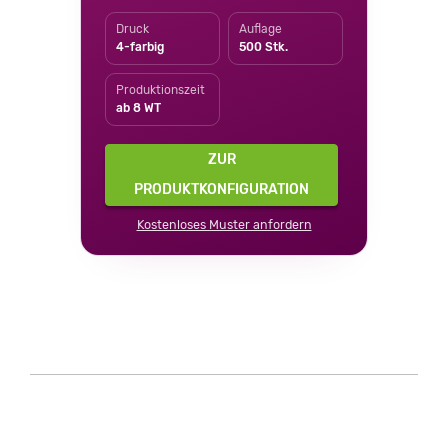
Druck
Auflage
4-farbig
500 Stk.
Produktionszeit
ab 8 WT
ZUR
PRODUKTKONFIGURATION
Kostenloses Muster anfordern