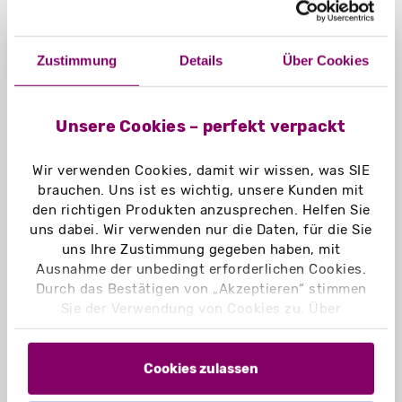
Einsatzmöglichkeit einer
Spendenbox
Zustimmung
Details
Über Cookies
Messeartikel
Unsere Cookies – perfekt verpackt
Promotionartikel
Am Tresen, an der Theke
Schaufensterdeko
Wir verwenden Cookies, damit wir wissen, was SIE
Tischdeko
brauchen. Uns ist es wichtig, unsere Kunden mit
den richtigen Produkten anzusprechen. Helfen Sie
uns dabei. Wir verwenden nur die Daten, für die Sie
uns Ihre Zustimmung gegeben haben, mit
Ausnahme der unbedingt erforderlichen Cookies.
Durch das Bestätigen von „Akzeptieren“ stimmen
Sie der Verwendung von Cookies zu. Über
„Einstellungen“ können Sie auswählen, welche
Cookies Sie zulassen. Hier finden Sie unser
Impressum
und unsere
Datenschutzerklärung
.
Cookies zulassen