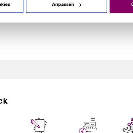
okies
Anpassen
ck