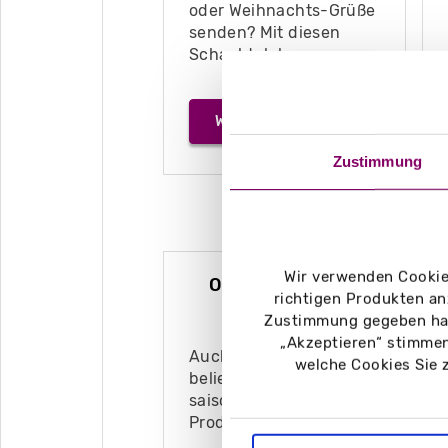
oder Weihnachts-Grüße
senden? Mit diesen
Schachteln!
WEIHNACHTSVERPACKUNG
Zustimmung
Wir verwenden Cookies
Osterverpackung
richtigen Produkten an
Zustimmung gegeben hab
„Akzeptieren“ stimmen
Auch Ostern ist ein
welche Cookies Sie 
beliebter Anlass für
saisonale
Produktverpackungen.