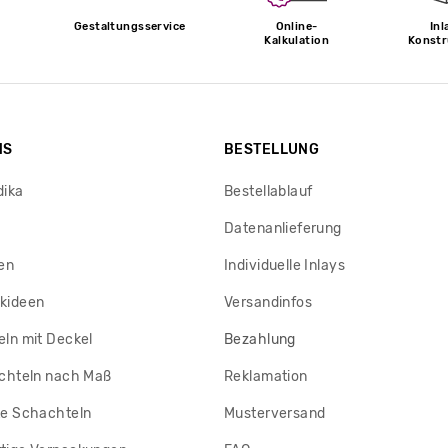
Gestaltungsservice
Online-
Inl
Kalkulation
Konstr
NS
BESTELLUNG
dika
Bestellablauf
Datenanlieferung
en
Individuelle Inlays
kideen
Versandinfos
ln mit Deckel
Bezahlung
chteln nach Maß
Reklamation
e Schachteln
Musterversand