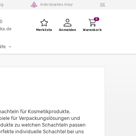
ng
Individuelles Inlay
DE
0
80
ka.de
Merkliste
Anmelden
Warenkorb
lfe
chachteln für Kosmetikprodukte,
piele für Verpackungslösungen und
odukte zu welchen Schachteln passen
rfekte individuelle Schachtel bei uns