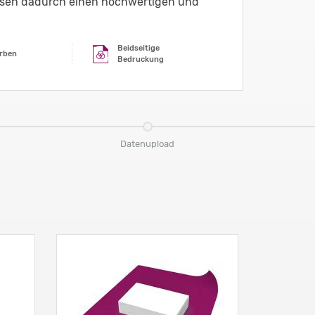
lassen dadurch einen hochwertigen und
Beidseitige
rben
Bedruckung
Datenupload