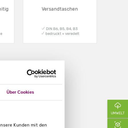
itig
Versandtaschen
✔ DIN B6, B5, B4, B3
be
✔ bedruckt + veredelt
Über Cookies
UMWELT
 unsere Kunden mit den