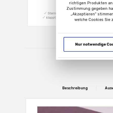
richtigen Produkten an
Zustimmung gegeben hab
✔ Sterne oder Herzen
✔Für
„Akzeptieren“ stimmen
✔ klappt nach oben auf
✔ Mi
welche Cookies Sie 
Nur notwendige Co
Beschreibung
Aus