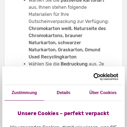
Wählen Sie die
passende Kartonart
aus. Ihnen stehen folgende
Materialien für Ihre
Gutscheinverpackung zur Verfügung:
Chromokarton weiß, Naturseite des
Chromokartons, brauner
Naturkarton, schwarzer
Naturkarton, Graskarton, Gmund
Used Recyclingkarton
Wählen Sie die
Bedruckung
aus. Je
nachdem, welchen Effekt Sie erzielen
möchten, wählen Sie eine
bunte
Bedruckung, Sonderfarben
(Pantone)
oder eine
einfarbige
Zustimmung
Details
Über Cookies
Bedruckung
aus. Auch
eine
schlichte
schwarze
Bedruckung
Unsere Cookies – perfekt verpackt
kann viel Eindruck machen und edel
wirken.