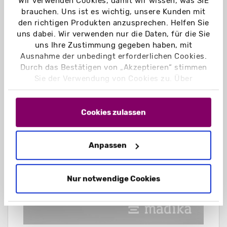
Wir verwenden Cookies, damit wir wissen, was SIE
Entscheiden Sie sich für
brauchen. Uns ist es wichtig, unsere Kunden mit
eine
Veredelung
. Sie können Ihrer
den richtigen Produkten anzusprechen. Helfen Sie
Schachtel
uns dabei. Wir verwenden nur die Daten, für die Sie
einen
Schutzüberzug
verpassen oder
uns Ihre Zustimmung gegeben haben, mit
mit
partiellen Effekten
den Glamour-
Ausnahme der unbedingt erforderlichen Cookies.
Faktor erhöhen - perfekt für eine
Durch das Bestätigen von „Akzeptieren“ stimmen
Gutscheinverpackung.
Sie der Verwendung von Cookies zu. Über
„Einstellungen“ können Sie auswählen, welche
Cookies Sie zulassen. Hier finden Sie unser
Impressum
und unsere
Datenschutzerklärung
.
Cookies zulassen
Anpassen
Nur notwendige Cookies