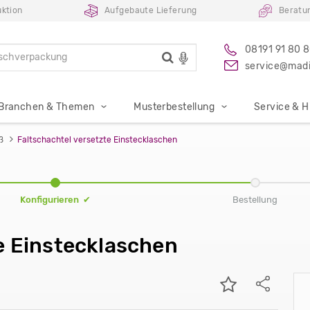
uktion
Aufgebaute Lieferung
Beratu
08191 91 80 
service@madi
Branchen & Themen
Musterbestellung
Service & Hi
ß
Faltschachtel versetzte Einstecklaschen
Konfigurieren ✔
Bestellung
e Einstecklaschen