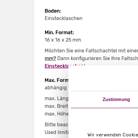
Boden:
Einstecklaschen
Min. Format:
16 x 16 x 25 mm
Möchten Sie eine Faltschachtel mit eine
mm?
Dann konfigurieren Sie Ihre Faltsc
Einstecklaschen
!
Max. Format:
abhängig von der Kombination der dre
max. Länge: 440 mm
Zustimmung
max. Breite: 240 mm
max. Höhe: 945 mm
Bitte beachten Sie, dass das maximale 
Used limitiert ist. Der Konfigurator zeig
Wir verwenden Cookies