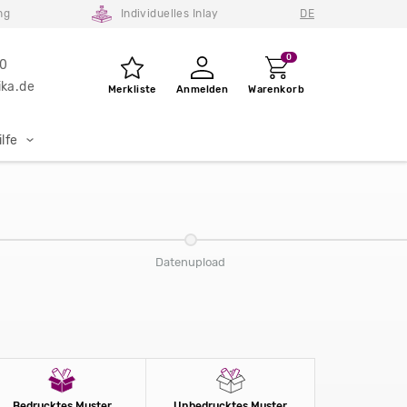
ng
Individuelles Inlay
DE
0
80
ka.de
Merkliste
Anmelden
Warenkorb
lfe
Datenupload
Bedrucktes Muster
Unbedrucktes Muster