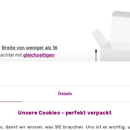
r
Breite von weniger als 16
hachtel mit
gleichseitigen
i eingegebenen Maße
Details
Unsere Cookies – perfekt verpackt
Format beim Material Gmund
t Ihnen an, wenn ein
, damit wir wissen, was SIE brauchen. Uns ist es wichtig,