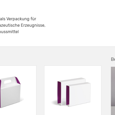
 als Verpackung für
azeutische Erzeugnisse,
nussmittel
B