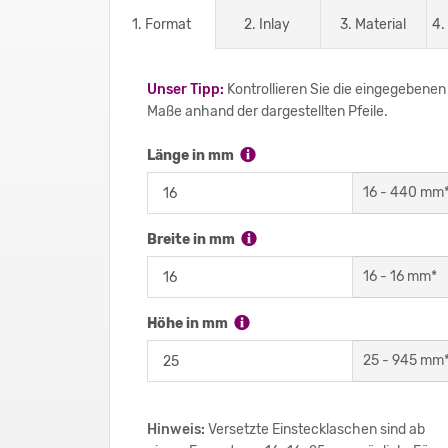
1. Format
2. Inlay
3. Material
4.
Unser Tipp:
Kontrollieren Sie die eingegebenen
Maße anhand der dargestellten Pfeile.
Länge in mm
16
-
440
mm
Breite in mm
16
-
16
mm*
Höhe in mm
25
-
945
mm
Hinweis:
Versetzte Einstecklaschen sind ab