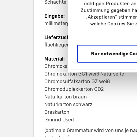
Schachtelformat nicht in Gmund Used rea
richtigen Produkten an
Zustimmung gegeben hab
Eingabe:
„Akzeptieren“ stimmen
millimetergenau
welche Cookies Sie 
Lieferzustand:
flachliegend und geklebt
Nur notwendige Co
Material:
Chromokarton GC1 weiß
Chromokarton GC1 weiß Naturseite
Chromosulfatkarton GZ weiß
Chromoduplexkarton GD2
Naturkarton braun
Naturkarton schwarz
Graskarton
Gmund Used
(optimale Grammatur wird von uns je na