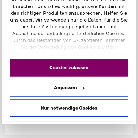
brauchen. Uns ist es wichtig, unsere Kunden mit
besteht aus vier gleichen Dreiecken
den richtigen Produkten anzusprechen. Helfen Sie
insgesamt drei Seitenflächen und ein
uns dabei. Wir verwenden nur die Daten, für die Sie
Boden
uns Ihre Zustimmung gegeben haben, mit
flachliegende Lieferung
Ausnahme der unbedingt erforderlichen Cookies.
stabiler Steckboden
Durch das Bestätigen von „Akzeptieren“ stimmen
Einstecklaschen und Schlitze für Aufbau
Sie der Verwendung von Cookies zu. Über
„Einstellungen“ können Sie auswählen, welche
Möglicherweise stellt sich Ihnen jetzt noch die
Cookies Sie zulassen. Hier finden Sie unser
Frage: "Gibt es eine
Aufsteller Pyramide
Impressum
und unsere
Datenschutzerklärung
.
Cookies zulassen
Vorlage
?" Wir können für Sie gerne einen
Pyramidenaufsteller gestalten.
Konaktieren
Sie uns
gerne, wenn Sie
Anpassen
unseren
Gestaltungsservice
nutzen möchten.
Sollten darüber hinaus noch Fragen offen
sein, kontaktieren Sie gerne unsere
Nur notwendige Cookies
Kundenbetreuer. Diese hören mit
offenem
Ohr
zu, um Ihr Anliegen schnell zu
bearbeiten.