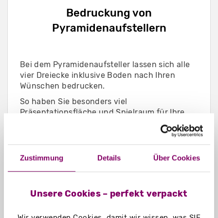
Bedruckung von
Pyramidenaufstellern
Bei dem Pyramidenaufsteller lassen sich alle
vier Dreiecke inklusive Boden nach Ihren
Wünschen bedrucken.
So haben Sie besonders viel
Präsentationsfläche und Spielraum für Ihre
Botschaft.
Bunt bedruckt ist Ihr Aufsteller nicht zu
übersehen und ein Highlight auf jeder
Zustimmung
Details
Über Cookies
Präsentationsfläche.
Unsere Cookies – perfekt verpackt
Aufbau von Pyramidenaufstellern
Wir verwenden Cookies, damit wir wissen, was SIE