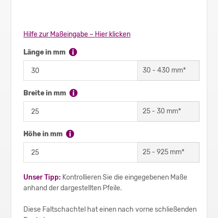
Hilfe zur Maßeingabe – Hier klicken
Länge in mm
30
-
430
mm*
Breite in mm
25
-
30
mm*
Höhe in mm
25
-
925
mm*
Unser Tipp:
Kontrollieren Sie die eingegebenen Maße
anhand der dargestellten Pfeile.
Diese Faltschachtel hat einen nach vorne schließenden