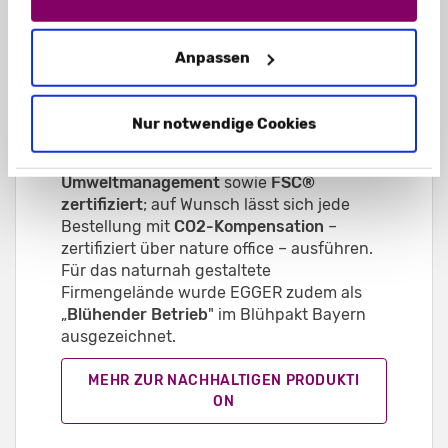
Strom liefert eine firmeneigene
Photovoltaikanlage
; reicht dieser nicht
aus, kommt
100 Prozent Ökostrom
aus
Anpassen
bayerischer Wasserkraft hinzu, ergänzt
durch eine
Wärmerückgewinnungsanlage.
Gedruckt wird mit mineralölfreien Farben
Nur notwendige Cookies
auf Basis nachwachsender Rohstoffe.
EGGER ist nach
ISO 14001 für
Umweltmanagement
sowie
FSC®
zertifiziert
; auf Wunsch lässt sich jede
Bestellung mit
CO2-Kompensation
–
zertifiziert über nature office – ausführen.
Für das naturnah gestaltete
Firmengelände wurde EGGER zudem als
„
Blühender Betrieb
" im Blühpakt Bayern
ausgezeichnet.
MEHR ZUR NACHHALTIGEN PRODUKTI
ON