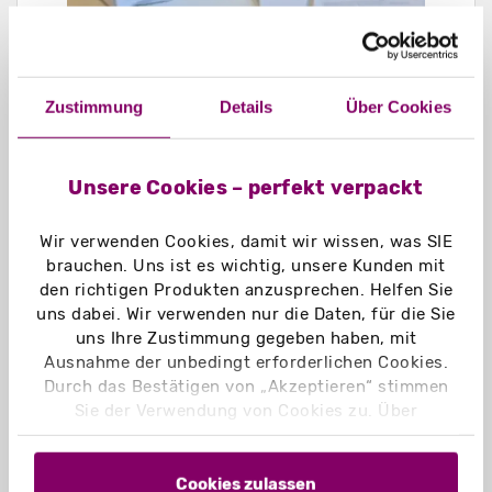
Zustimmung
Details
Über Cookies
Unsere Cookies – perfekt verpackt
Wir verwenden Cookies, damit wir wissen, was SIE
brauchen. Uns ist es wichtig, unsere Kunden mit
den richtigen Produkten anzusprechen. Helfen Sie
uns dabei. Wir verwenden nur die Daten, für die Sie
uns Ihre Zustimmung gegeben haben, mit
Ausnahme der unbedingt erforderlichen Cookies.
Nachhaltig produziert
Durch das Bestätigen von „Akzeptieren“ stimmen
Sie der Verwendung von Cookies zu. Über
Als Hersteller hinter madika produziert
„Einstellungen“ können Sie auswählen, welche
EGGER Druck + Medien mit
Blick auf den
Cookies Sie zulassen. Hier finden Sie unser
eigenen ökologischen Fußabdruck
. Den
Impressum
und unsere
Datenschutzerklärung
.
Cookies zulassen