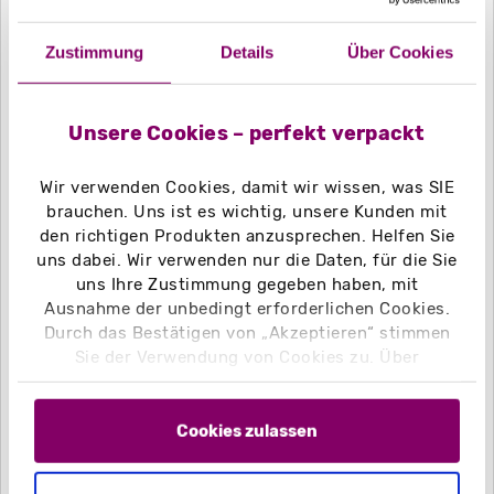
Das Zusammenspiel von Material,
Form und Veredelung erzeugt eine
Zustimmung
Details
Über Cookies
Verpackung, die ehrlich wirkt und
Pakkas Philosophie greifbar macht:
Nachhaltig. Hochwertig.
Unsere Cookies – perfekt verpackt
Unverfälscht.
Wir verwenden Cookies, damit wir wissen, was SIE
brauchen. Uns ist es wichtig, unsere Kunden mit
den richtigen Produkten anzusprechen. Helfen Sie
uns dabei. Wir verwenden nur die Daten, für die Sie
uns Ihre Zustimmung gegeben haben, mit
Ausnahme der unbedingt erforderlichen Cookies.
Durch das Bestätigen von „Akzeptieren“ stimmen
Sie der Verwendung von Cookies zu. Über
„Einstellungen“ können Sie auswählen, welche
Cookies Sie zulassen. Hier finden Sie unser
Impressum
und unsere
Datenschutzerklärung
.
Cookies zulassen