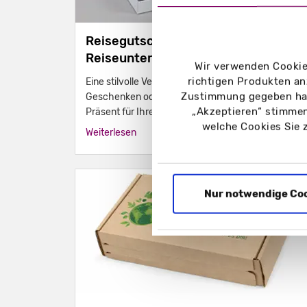
Reisegutschein-Box |
Reiseunterlagen-Box
Wir verwenden Cookies
richtigen Produkten an
Eine stilvolle Verpackung macht aus kleinen
Zustimmung gegeben hab
Geschenken oder Gutscheinen ein besonderes
„Akzeptieren“ stimmen
Präsent für Ihre Stammkunden. Ob als
welche Cookies Sie 
persönliches Dankeschön, Jubiläumsgeschenk
Weiterlesen
oder hochwertiges Mailing.
Nur notwendige Co