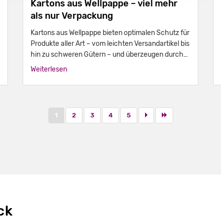
Kartons aus Wellpappe – viel mehr
als nur Verpackung
Kartons aus Wellpappe bieten optimalen Schutz für
Produkte aller Art – vom leichten Versandartikel bis
hin zu schweren Gütern – und überzeugen durch
ihre hohe Belastbarkeit bei geringem
Weiterlesen
Eigengewicht.
1
2
3
4
5
ck