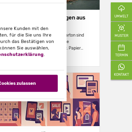
UMWELT
Monomaterial-Verpackungen aus
Karton
 unsere Kunden mit den
n, für die Sie uns Ihre
Monomaterial-Verpackungen aus Karton sind
MUSTER
urch das Bestätigen von
Einstoffverpackungen, bei denen alle
 können Sie auswählen,
Hauptkomponenten aus Karton bzw. Papier
enschutzerklärung
.
bestehen und dadurch besonders gut recycelbar
TERMIN
Weiterlesen
sind.
KONTAKT
Cookies zulassen