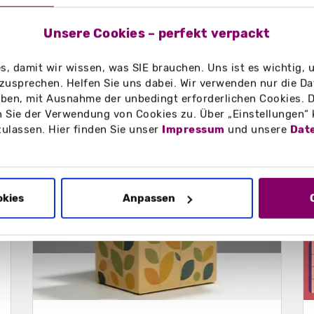
Unsere Cookies – perfekt verpackt
Haptik-Marketing: Der erste Griff
entscheidet über Markenerfolg
, damit wir wissen, was SIE brauchen. Uns ist es wichtig,
zusprechen. Helfen Sie uns dabei. Wir verwenden nur die Date
Warum Haptik-Marketing Kaufentscheidungen
en, mit Ausnahme der unbedingt erforderlichen Cookies. D
beeinflusst: Erfahren Sie, wie Material, Veredelung
 Sie der Verwendung von Cookies zu. Über „Einstellungen“
und Verpackung den ersten Eindruck prägen und
zulassen. Hier finden Sie unser
Impressum
und unsere
Dat
den Markenerfolg nachhaltig steigern.
Weiterlesen
okies
Anpassen