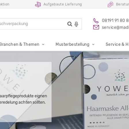
uktion
Aufgebaute Lieferung
Beratu
08191 91 80 
service@madi
Branchen & Themen
Musterbestellung
Service & Hi
Haarpflegeprodukte eignen
Veredelung achten sollten.