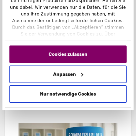
den richtigen Produkten anzusprechen. Helfen Sie
Zielgruppe und einem innovativen Image,
uns dabei. Wir verwenden nur die Daten, für die Sie
das sich klar vom Wettbewerb abhebt.
uns Ihre Zustimmung gegeben haben, mit
Ausnahme der unbedingt erforderlichen Cookies.
Durch das Bestätigen von „Akzeptieren“ stimmen
Sie der Verwendung von Cookies zu. Über
„Einstellungen“ können Sie auswählen, welche
Cookies Sie zulassen. Hier finden Sie unser
Impressum
und unsere
Datenschutzerklärung
.
Cookies zulassen
Anpassen
Nur notwendige Cookies
EFFEKTKARTEN