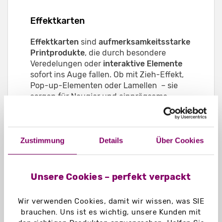
Effektkarten
Effektkarten
sind
aufmerksamkeitsstarke
Printprodukte
, die durch besondere
Veredelungen oder
interaktive Elemente
sofort ins Auge fallen. Ob mit Zieh-Effekt,
Pop-up-Elementen oder Lamellen – sie
sorgen für Neugier und einprägsame
Markenerlebnisse. In Kombination mit QR-
Codes, NFC-Chips oder personalisierten
URLs lassen sich Effektkarten direkt mit
digitalen Inhalten verbinden:
Zustimmung
Details
Über Cookies
Gewinnspiele, Produktvideos, exklusive
Online-Rabatte
oder interaktive Umfragen.
Unsere Cookies – perfekt verpackt
So wird die Karte zum Türöffner von der
analogen in die digitale Welt, steigert die
Response-Quote und macht Kampagnen
Wir verwenden Cookies, damit wir wissen, was SIE
messbar. Unternehmen profitieren von
brauchen. Uns ist es wichtig, unsere Kunden mit
einer emotionalen Ansprache ihrer