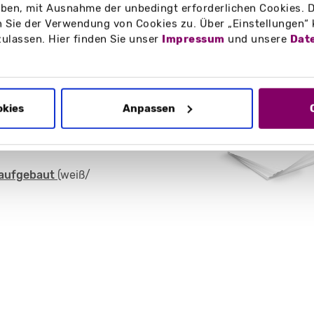
en, mit Ausnahme der unbedingt erforderlichen Cookies. D
 Sie der Verwendung von Cookies zu. Über „Einstellungen“
ttel (weiß/ unbedruckt)
zulassen. Hier finden Sie unser
Impressum
und unsere
Dat
okies
Anpassen
7 x 98 mm
aufgebaut
(weiß/