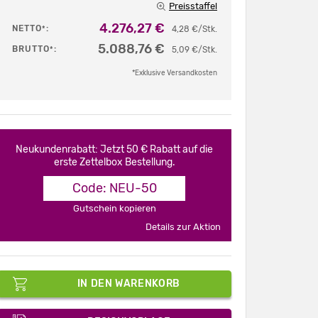
Preisstaffel
4.276,27 €
NETTO
:
*
4,28 €/Stk.
5.088,76 €
BRUTTO
:
*
5,09 €/Stk.
*Exklusive Versandkosten
Neukundenrabatt: Jetzt 50 € Rabatt auf die
erste Zettelbox Bestellung.
Code: NEU-50
Gutschein kopieren
Details zur Aktion
IN DEN WARENKORB