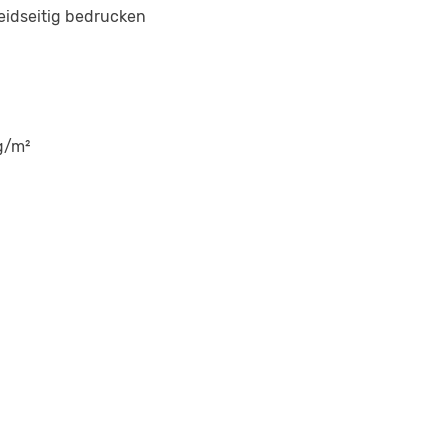
eidseitig bedrucken
g/m²