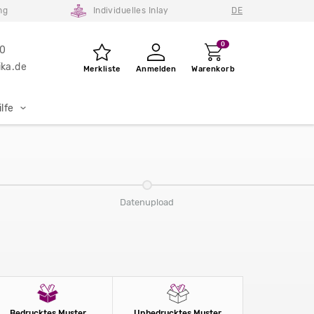
ng
Individuelles Inlay
DE
0
80
ka.de
Merkliste
Anmelden
Warenkorb
lfe
Datenupload
Bedrucktes Muster
Unbedrucktes Muster