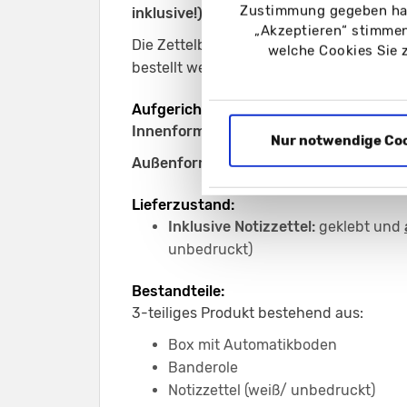
Zustimmung gegeben hab
inklusive!)
„Akzeptieren“ stimmen
Die Zettelbox kann
mit und ohne
Notizze
welche Cookies Sie 
bestellt werden.
Aufgerichtetes Format:
Innenformat:
92 x 92 x 94 mm
Nur notwendige Co
Außenformat aufgerichtete Box:
94 x 9
Lieferzustand:
Inklusive Notizzettel:
geklebt und
unbedruckt)
Bestandteile:
3-teiliges Produkt bestehend aus:
Box mit Automatikboden
Banderole
Notizzettel (weiß/ unbedruckt)