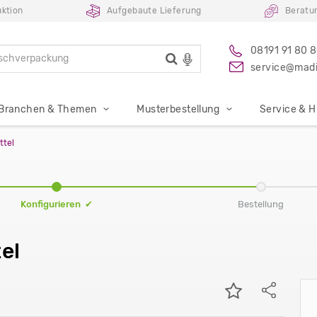
uktion
Aufgebaute Lieferung
Beratu
08191 91 80 
service@madi
Branchen & Themen
Musterbestellung
Service & Hi
ttel
Konfigurieren ✔
Bestellung
el