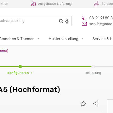
uktion
Aufgebaute Lieferung
Beratu
08191 91 80 
service@madi
Branchen & Themen
Musterbestellung
Service & Hi
ormat)
Konfigurieren ✔
Bestellung
 A5 (Hochformat)