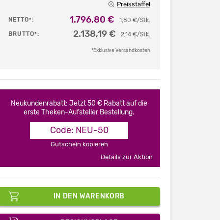
Preisstaffel
1.796,80 €
NETTO
:
*
1,80 €/Stk.
2.138,19 €
BRUTTO
:
*
2,14 €/Stk.
*Exklusive Versandkosten
Neukundenrabatt: Jetzt 50 € Rabatt auf die
erste Theken-Aufsteller Bestellung.
Code: NEU-50
Gutschein kopieren
Details zur Aktion
IN DEN WARENKORB