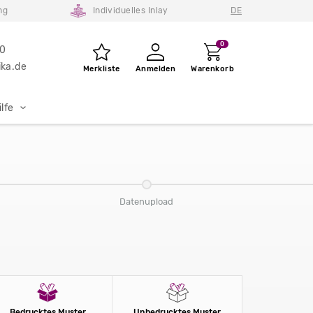
ng
Individuelles Inlay
DE
0
80
ka.de
Merkliste
Anmelden
Warenkorb
lfe
Datenupload
Bedrucktes Muster
Unbedrucktes Muster