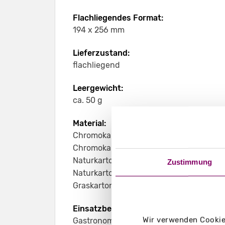
Flachliegendes Format:
194 x 256 mm
Lieferzustand:
flachliegend
Leergewicht:
ca. 50 g
Material:
Chromokarton GC1 weiß 370 g/m²
Chromokarton GC1 weiß Naturseite 370 
Naturkarton braun 350 g/m²
Zustimmung
Naturkarton schwarz 400 g/m²
Graskarton 400 g/m²
Einsatzbereich:
Wir verwenden Cookies
Gastronomie, Hotellerie, Theken, Rezepti