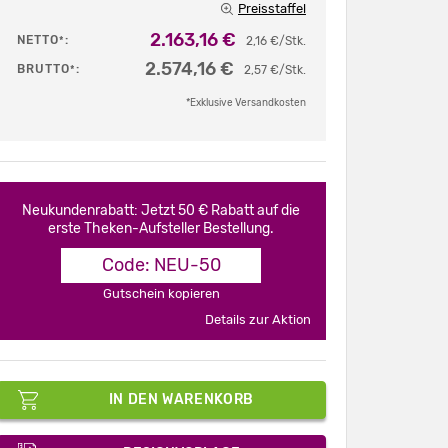
Preisstaffel
2.163,16 €
NETTO
:
*
2,16 €/Stk.
2.574,16 €
BRUTTO
:
*
2,57 €/Stk.
*Exklusive Versandkosten
Neukundenrabatt: Jetzt 50 € Rabatt auf die
erste Theken-Aufsteller Bestellung.
Code: NEU-50
Gutschein kopieren
Details zur Aktion
IN DEN WARENKORB