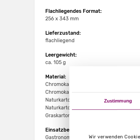
Flachliegendes Format:
256 x 343 mm
Lieferzustand:
flachliegend
Leergewicht:
ca. 105 g
Material:
Chromokarton GC1 weiß 400 g/m²
Chromokarton GC1 weiß Naturseite 400 
Naturkarton braun 450 g/m²
Zustimmung
Naturkarton schwarz 400 g/m²
Graskarton 400 g/m²
Einsatzbereich:
Wir verwenden Cookies
Gastronomie, Hotellerie, Theken, Rezepti