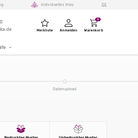
ng
Individuelles Inlay
DE
0
80
ka.de
Merkliste
Anmelden
Warenkorb
lfe
Datenupload
Bedrucktes Muster
Unbedrucktes Muster