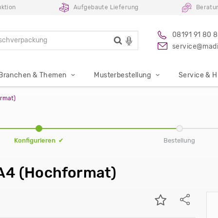
uktion
Aufgebaute Lieferung
Beratu
08191 91 80 
service@madi
Branchen & Themen
Musterbestellung
Service & Hi
ormat)
Konfigurieren ✔
Bestellung
 A4 (Hochformat)