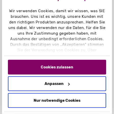
Wir verwenden Cookies, damit wir wissen, was SIE
brauchen. Uns ist es wichtig, unsere Kunden mit
den richtigen Produkten anzusprechen. Helfen Sie
Aufbau der überzogenen
uns dabei. Wir verwenden nur die Daten, für die Sie
Schachtel mit Deckel
uns Ihre Zustimmung gegeben haben, mit
Ausnahme der unbedingt erforderlichen Cookies.
Durch das Bestätigen von „Akzeptieren“ stimmen
Sie der Verwendung von Cookies zu. Über
Stülpschachteln Karton
:
„Einstellungen“ können Sie auswählen, welche
dicke Graupappe als Basis / Stülpschachtel
Cookies Sie zulassen. Hier finden Sie unser
Karton
Impressum
und unsere
Datenschutzerklärung
.
Cookies zulassen
überzogen mit Bezugspapier 120g (LonaJet
ungestrichen)
Anpassen
Schachtel mit Deckel
Bodenteil und Deckelteil: zwei separate
Teile
Nur notwendige Cookies
äußerst stabil und robust
elegante Erscheinung ohne Grifflöcher etc.