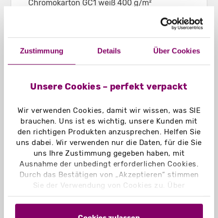
Chromokarton GC1 weiß 400 g/m²
Chromokarton GC1 weiß Naturseite
400 g/m²
Naturkarton braun 450 g/m²
Zustimmung
Details
Über Cookies
Naturkarton schwarz 450 g/m²
Einsatzbereich:
Eignet sich z. B. für Broschüren oder
Unsere Cookies – perfekt verpackt
Unterlagen, Produkte, Schreibblöcke in DIN
A3 bis ca. 61 mm Dicke
Wir verwenden Cookies, damit wir wissen, was SIE
brauchen. Uns ist es wichtig, unsere Kunden mit
den richtigen Produkten anzusprechen. Helfen Sie
uns dabei. Wir verwenden nur die Daten, für die Sie
uns Ihre Zustimmung gegeben haben, mit
Ausnahme der unbedingt erforderlichen Cookies.
Durch das Bestätigen von „Akzeptieren“ stimmen
Sie der Verwendung von Cookies zu. Über
„Einstellungen“ können Sie auswählen, welche
Cookies Sie zulassen. Hier finden Sie unser
Impressum
und unsere
Datenschutzerklärung
.
Cookies zulassen