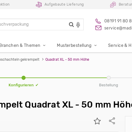
uktion
Aufgebaute Lieferung
Beratu
08191 91 80 
service@madi
Branchen & Themen
Musterbestellung
Service & Hi
pschachteln gekrempelt
Quadrat XL - 50 mm Höhe
Konfigurieren ✔
Bestellung
mpelt Quadrat XL - 50 mm Höh