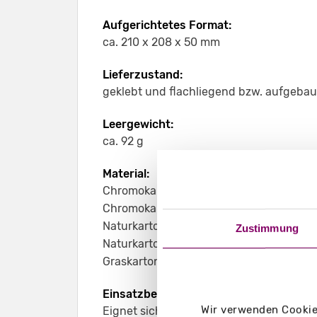
Aufgerichtetes Format:
ca. 210 x 208 x 50 mm
Lieferzustand:
geklebt und flachliegend bzw. aufgebaut 
Leergewicht:
ca. 92 g
Material:
Chromokarton GC1 weiß 370 g/m²
Chromokarton GC1 weiß Naturseite 370 
Naturkarton braun 450 g/m²
Zustimmung
Naturkarton schwarz 400 g/m²
Graskarton 400 g/m²
Einsatzbereich:
Wir verwenden Cookies
Eignet sich z. B. für Schreibblöcke, Bro