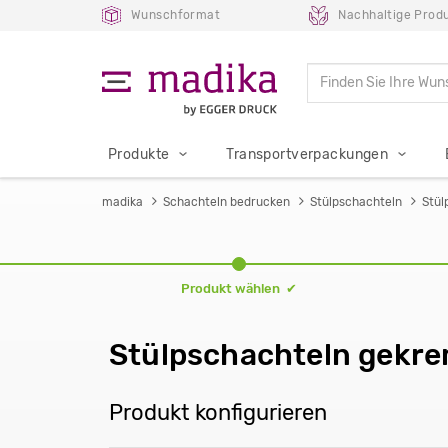
Wunschformat
Nachhaltige Prod
Produkte
Transportverpackungen
madika
Schachteln bedrucken
Stülpschachteln
Stül
Produkt wählen ✔
Stülpschachteln gekre
Produkt konfigurieren