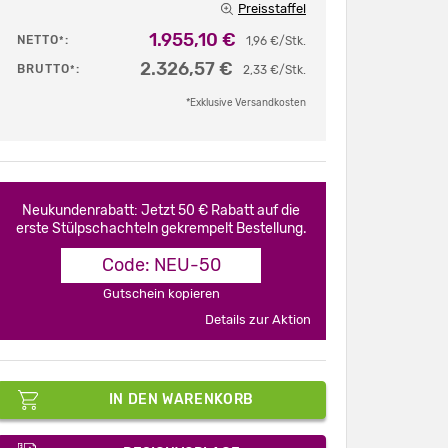
Preisstaffel
1.955,10 €
NETTO
:
*
1,96 €/Stk.
2.326,57 €
BRUTTO
:
*
2,33 €/Stk.
*Exklusive Versandkosten
Neukundenrabatt: Jetzt 50 € Rabatt auf die
erste Stülpschachteln gekrempelt Bestellung.
Code: NEU-50
Gutschein kopieren
Details zur Aktion
IN DEN WARENKORB