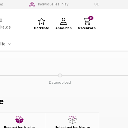
ng
Individuelles Inlay
DE
0
80
ka.de
Merkliste
Anmelden
Warenkorb
lfe
Datenupload
e
Bedrucktes Muster
Unbedrucktes Muster