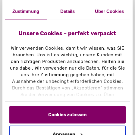
Material:
Zustimmung
Details
Über Cookies
Chromokarton GC1 weiß 370 g/m²
Chromokarton GC1 weiß Naturseite
370 g/m²
Unsere Cookies – perfekt verpackt
Naturkarton braun 350 g/m²
Naturkarton schwarz 400 g/m²
Wir verwenden Cookies, damit wir wissen, was SIE
Graskarton 400 g/m²
brauchen. Uns ist es wichtig, unsere Kunden mit
den richtigen Produkten anzusprechen. Helfen Sie
uns dabei. Wir verwenden nur die Daten, für die Sie
Einsatzbereich:
uns Ihre Zustimmung gegeben haben, mit
Eignet sich z. B. für Schreibblöcke,
Ausnahme der unbedingt erforderlichen Cookies.
Broschüren, Unterlagen in DIN lang
Durch das Bestätigen von „Akzeptieren“ stimmen
Sie der Verwendung von Cookies zu. Über
„Einstellungen“ können Sie auswählen, welche
Cookies Sie zulassen. Hier finden Sie unser
Impressum
und unsere
Datenschutzerklärung
.
Cookies zulassen
Anpassen