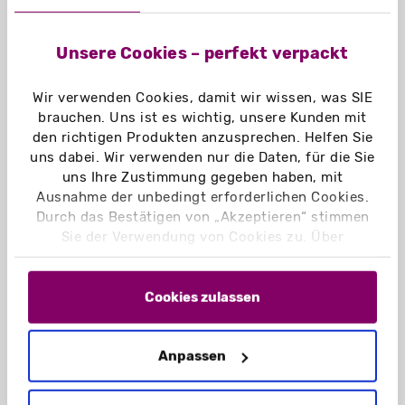
ca.210 x 297 mm (DIN A4)
Füllhöhe: 10 mm
Unsere Cookies – perfekt verpackt
Aufgerichtetes Format:
215 x 302 x 12 mm
Wir verwenden Cookies, damit wir wissen, was SIE
brauchen. Uns ist es wichtig, unsere Kunden mit
Lieferzustand:
den richtigen Produkten anzusprechen. Helfen Sie
flachliegend
uns dabei. Wir verwenden nur die Daten, für die Sie
uns Ihre Zustimmung gegeben haben, mit
Leergewicht:
Ausnahme der unbedingt erforderlichen Cookies.
52 g
Durch das Bestätigen von „Akzeptieren“ stimmen
Sie der Verwendung von Cookies zu. Über
Material:
„Einstellungen“ können Sie auswählen, welche
Cookies Sie zulassen. Hier finden Sie unser
Chromokarton GC1 weiß 290 g/m²
Impressum
und unsere
Datenschutzerklärung
.
Cookies zulassen
Chromokarton GC1 weiß Naturseite
290 g/m²
Naturkarton braun 350 g/m²
Anpassen
Naturkarton schwarz 350 g/m²
Graskarton 400 g/m²