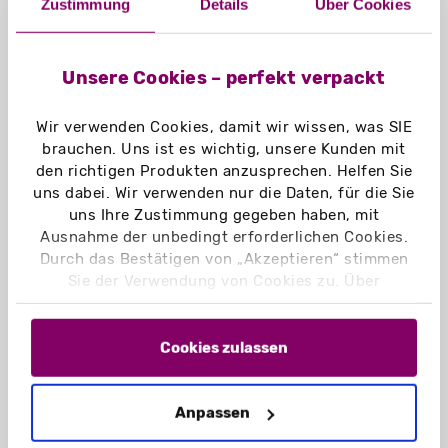
Zustimmung
Details
Über Cookies
Füllformat:
297 x 420 (DIN A3)
Unsere Cookies – perfekt verpackt
Mit Visitenkartenschlitz
Wir verwenden Cookies, damit wir wissen, was SIE
Aufgerichtetes Format:
brauchen. Uns ist es wichtig, unsere Kunden mit
303 x 428 x 2 mm
den richtigen Produkten anzusprechen. Helfen Sie
uns dabei. Wir verwenden nur die Daten, für die Sie
Lieferzustand:
uns Ihre Zustimmung gegeben haben, mit
flachliegend
Ausnahme der unbedingt erforderlichen Cookies.
Durch das Bestätigen von „Akzeptieren“ stimmen
Leergewicht:
Sie der Verwendung von Cookies zu. Über
131 g
„Einstellungen“ können Sie auswählen, welche
Cookies Sie zulassen. Hier finden Sie unser
Material:
Impressum
und unsere
Datenschutzerklärung
.
Cookies zulassen
Chromokarton GC1 weiß 400 g/m²
Chromokarton GC1 weiß Naturseite
Anpassen
400 g/m²
Naturkarton braun 450 g/m²