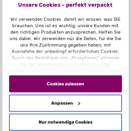
Unsere Cookies – perfekt verpackt
Aufgerichtetes Format:
302 x 425 x 12 mm
Wir verwenden Cookies, damit wir wissen, was SIE
brauchen. Uns ist es wichtig, unsere Kunden mit
den richtigen Produkten anzusprechen. Helfen Sie
Lieferzustand:
uns dabei. Wir verwenden nur die Daten, für die Sie
flachliegend
uns Ihre Zustimmung gegeben haben, mit
Ausnahme der unbedingt erforderlichen Cookies.
Leergewicht:
Durch das Bestätigen von „Akzeptieren“ stimmen
131 g
Sie der Verwendung von Cookies zu. Über
„Einstellungen“ können Sie auswählen, welche
Material:
Cookies Sie zulassen. Hier finden Sie unser
Chromokarton GC1 weiß 400 g/m²
Impressum
und unsere
Datenschutzerklärung
.
Cookies zulassen
Chromokarton GC1 weiß Naturseite
400 g/m²
Naturkarton braun 450 g/m²
Anpassen
Naturkarton schwarz 450 g/m²
Nur notwendige Cookies
Einsatzbereich:
Zur Aufbewahrung von losen Blättern und