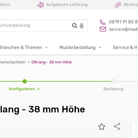
uktion
Aufgebaute Lieferung
Beratu
08191 91 80 
service@madi
Branchen & Themen
Musterbestellung
Service & Hi
netschachteln
DIN lang - 38 mm Höhe
Konfigurieren ✔
Bestellung
 lang - 38 mm Höhe