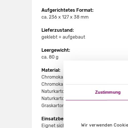
Aufgerichtetes Format:
ca. 236 x 127 x 38 mm
Lieferzustand:
geklebt + aufgebaut
Leergewicht:
ca. 80 g
Material:
Chromokarton GC1 weiß 290 g/m²
Chromokarton GC1 weiß Naturseite 290 
Naturkarton braun 350 g/m²
Zustimmung
Naturkarton schwarz 350 g/m²
Graskarton 350 g/m²
Einsatzbereich:
Wir verwenden Cookies
Eignet sich z. B. für längliche Produkte