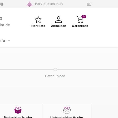
ng
Individuelles Inlay
DE
0
80
ka.de
Merkliste
Anmelden
Warenkorb
lfe
Datenupload
Bedrucktes Muster
Unbedrucktes Muster