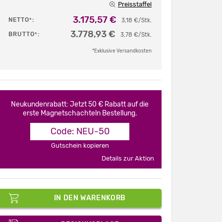
Preisstaffel
3.175,57 €
NETTO
:
*
3,18 €/Stk.
3.778,93 €
BRUTTO
:
*
3,78 €/Stk.
*Exklusive Versandkosten
Neukundenrabatt: Jetzt 50 € Rabatt auf die
erste Magnetschachteln Bestellung.
Code: NEU-50
Gutschein kopieren
Details zur Aktion
IN DEN WARENKORB