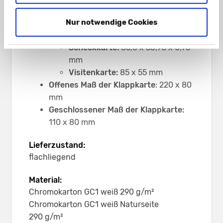
Zwei Parallelschlitze
für Karten im
Nur notwendige Cookies
Scheckkarten-/ Visitenkartenformat
Passend für die Formate
Scheckkarte:
85,6 x 53,98 x 0,76
mm
Visitenkarte:
85 x 55 mm
Offenes Maß der Klappkarte
: 220 x 80
mm
Geschlossener Maß der Klappkarte:
110 x 80 mm
Lieferzustand:
flachliegend
Material:
Chromokarton GC1 weiß 290 g/m²
Chromokarton GC1 weiß Naturseite
290 g/m²