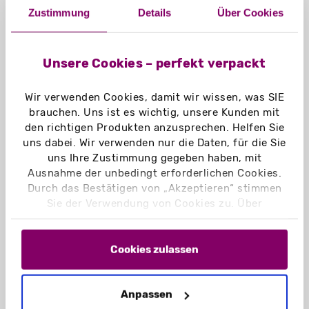
Zustimmung
Details
Über Cookies
Technische Daten
Unsere Cookies – perfekt verpackt
Wir verwenden Cookies, damit wir wissen, was SIE
brauchen. Uns ist es wichtig, unsere Kunden mit
Druckbereiche
den richtigen Produkten anzusprechen. Helfen Sie
uns dabei. Wir verwenden nur die Daten, für die Sie
uns Ihre Zustimmung gegeben haben, mit
Ausnahme der unbedingt erforderlichen Cookies.
Download
Durch das Bestätigen von „Akzeptieren“ stimmen
Sie der Verwendung von Cookies zu. Über
„Einstellungen“ können Sie auswählen, welche
Cookies Sie zulassen. Hier finden Sie unser
Impressum
und unsere
Datenschutzerklärung
.
Cookies zulassen
Technische Daten – Kartenhalter -
Standard - Querformat Parallelschlitz
Anpassen
Füllformat: