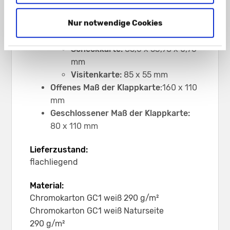
Zwei Eckschlitze
für Karten im
Nur notwendige Cookies
Scheckkartenformat
Passend für die Formate
Scheckkarte:
85,6 x 53,98 x 0,76
mm
Visitenkarte:
85 x 55 mm
Offenes Maß der Klappkarte
:160 x 110
mm
Geschlossener Maß der Klappkarte:
80 x 110 mm
Lieferzustand:
flachliegend
Material:
Chromokarton GC1 weiß 290 g/m²
Chromokarton GC1 weiß Naturseite
290 g/m²