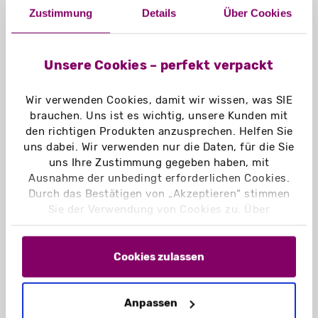
Zustimmung
Details
Über Cookies
Technische Daten
Unsere Cookies – perfekt verpackt
Wir verwenden Cookies, damit wir wissen, was SIE
brauchen. Uns ist es wichtig, unsere Kunden mit
Druckbereiche
den richtigen Produkten anzusprechen. Helfen Sie
uns dabei. Wir verwenden nur die Daten, für die Sie
uns Ihre Zustimmung gegeben haben, mit
Ausnahme der unbedingt erforderlichen Cookies.
Download
Durch das Bestätigen von „Akzeptieren“ stimmen
Sie der Verwendung von Cookies zu. Über
„Einstellungen“ können Sie auswählen, welche
Cookies Sie zulassen. Hier finden Sie unser
Impressum
und unsere
Datenschutzerklärung
.
Cookies zulassen
Technische Daten – Kartenhalter -
Standard - Hochformat Parallelschlitz
Anpassen
Füllformat: