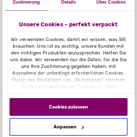
Zustimmung
Details
Über Cookies
Haben Sie Interesse an einer kreativen
Verpackungslösung oder eigene Ideen für
ein Verpackungsdesign? Sprechen Sie uns
Unsere Cookies – perfekt verpackt
gerne an.
KONTAKT
Wir verwenden Cookies, damit wir wissen, was SIE
brauchen. Uns ist es wichtig, unsere Kunden mit
den richtigen Produkten anzusprechen. Helfen Sie
uns dabei. Wir verwenden nur die Daten, für die Sie
uns Ihre Zustimmung gegeben haben, mit
Ausnahme der unbedingt erforderlichen Cookies.
Durch das Bestätigen von „Akzeptieren“ stimmen
Sie der Verwendung von Cookies zu. Über
„Einstellungen“ können Sie auswählen, welche
Cookies Sie zulassen. Hier finden Sie unser
Impressum
und unsere
Datenschutzerklärung
.
Cookies zulassen
Anpassen