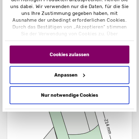
290 g/m²
uns dabei. Wir verwenden nur die Daten, für die Sie
Naturkarton braun 350 g/m²
uns Ihre Zustimmung gegeben haben, mit
Ausnahme der unbedingt erforderlichen Cookies.
Naturkarton schwarz 350 g/m²
Durch das Bestätigen von „Akzeptieren“ stimmen
Graskarton 400 g/m²
Sie der Verwendung von Cookies zu. Über
„Einstellungen“ können Sie auswählen, welche
Einsatzbereich:
Cookies Sie zulassen. Hier finden Sie unser
Präsentationsaufsteller für Werbeflyer oder
Impressum
und unsere
Datenschutzerklärung
.
Cookies zulassen
Postkarten, Halterung für Broschüren oder
Infomaterial in DIN lang
Anpassen
Nur notwendige Cookies