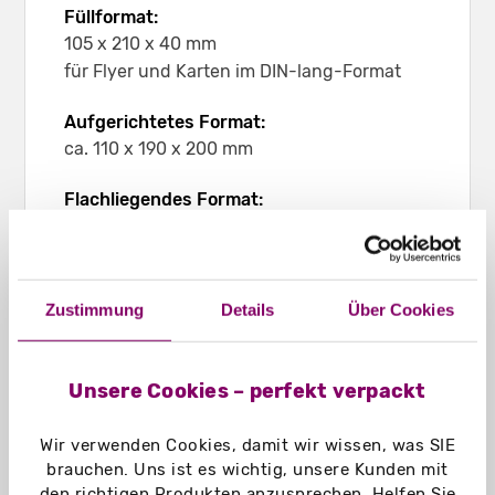
Füllformat:
105 x 210 x 40 mm
für Flyer und Karten im DIN-lang-Format
Aufgerichtetes Format:
ca. 110 x 190 x 200 mm
Flachliegendes Format:
152 x 252 x 4 mm
Lieferzustand:
flachliegend und geklebt zum Stecken
Zustimmung
Details
Über Cookies
Leergewicht:
ca. 40 g
Unsere Cookies – perfekt verpackt
Material:
Wir verwenden Cookies, damit wir wissen, was SIE
Chromokarton GC1 weiß 290 g/m²
brauchen. Uns ist es wichtig, unsere Kunden mit
Chromokarton GC1 weiß Naturseite
den richtigen Produkten anzusprechen. Helfen Sie