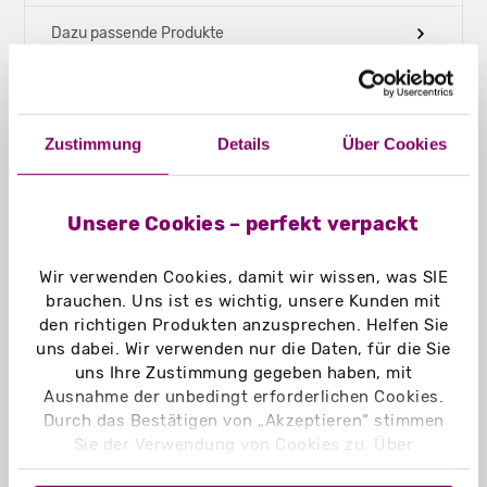
Dazu passende Produkte
Technische Daten – FEFCO 0427
Zustimmung
Details
Über Cookies
Versandkartons - für Quadrat L - 50 mm
Höhe
Unsere Cookies – perfekt verpackt
Deckel:
Klappdeckel
Wir verwenden Cookies, damit wir wissen, was SIE
brauchen. Uns ist es wichtig, unsere Kunden mit
Füllformat:
den richtigen Produkten anzusprechen. Helfen Sie
uns dabei. Wir verwenden nur die Daten, für die Sie
180 x 179 x 52 mm
uns Ihre Zustimmung gegeben haben, mit
Ausnahme der unbedingt erforderlichen Cookies.
Lieferzustand:
Durch das Bestätigen von „Akzeptieren“ stimmen
flachliegend
Sie der Verwendung von Cookies zu. Über
„Einstellungen“ können Sie auswählen, welche
Außenformat: