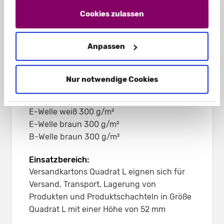
Cookies Sie zulassen. Hier finden Sie unser
207 x 186 x 57 mm (B-Welle)
Impressum
und unsere
Datenschutzerklärung
.
Cookies zulassen
195 x 184 x 56 mm (E-Welle)
Anpassen
Leergewicht:
ca. 66 g (B-Welle)
ca. 60 g (E-Welle)
Nur notwendige Cookies
Material:
E-Welle weiß 300 g/m²
E-Welle braun 300 g/m²
B-Welle braun 300 g/m²
Einsatzbereich:
Versandkartons Quadrat L eignen sich für
Versand, Transport, Lagerung von
Produkten und Produktschachteln in Größe
Quadrat L mit einer Höhe von 52 mm