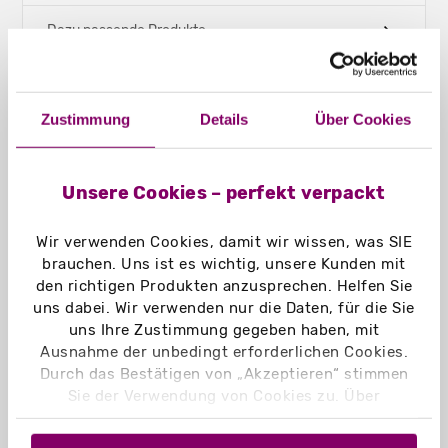
Dazu passende Produkte
Technische Daten – FEFCO 0427
Zustimmung
Details
Über Cookies
Versandkartons - für DIN A6 - 38 mm
Höhe
Unsere Cookies – perfekt verpackt
Deckel:
Wir verwenden Cookies, damit wir wissen, was SIE
Klappdeckel
brauchen. Uns ist es wichtig, unsere Kunden mit
den richtigen Produkten anzusprechen. Helfen Sie
Füllformat:
uns dabei. Wir verwenden nur die Daten, für die Sie
190 x 140 x 40 mm
uns Ihre Zustimmung gegeben haben, mit
Ausnahme der unbedingt erforderlichen Cookies.
Lieferzustand:
Durch das Bestätigen von „Akzeptieren“ stimmen
flachliegend
Sie der Verwendung von Cookies zu. Über
„Einstellungen“ können Sie auswählen, welche
Außenformat:
Cookies Sie zulassen. Hier finden Sie unser