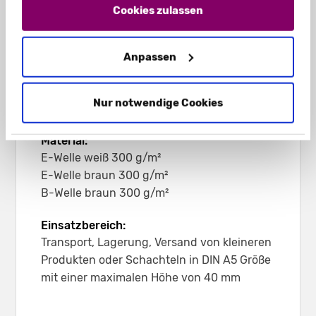
217 x 147 x 45 mm (B-Welle)
Impressum
und unsere
Datenschutzerklärung
.
Cookies zulassen
205 x 145 x 44 mm (E-Welle)
Anpassen
Leergewicht:
ca. 46 g (B-Welle)
Nur notwendige Cookies
ca. 42 g (E-Welle)
Material:
E-Welle weiß 300 g/m²
E-Welle braun 300 g/m²
B-Welle braun 300 g/m²
Einsatzbereich:
Transport, Lagerung, Versand von kleineren
Produkten oder Schachteln in DIN A5 Größe
mit einer maximalen Höhe von 40 mm