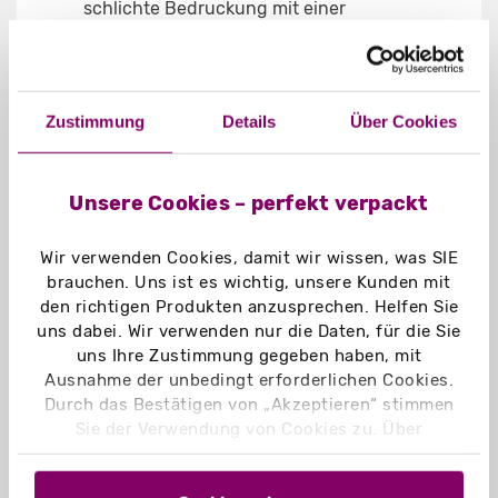
schlichte Bedruckung mit einer
ansprechenden Farbe erzielen. Oder
noch besser, Sie drucken Ihr Logo in
Farbe und unterstützen dieses mit
einer Blindprägung. Dann bringen Sie
Zustimmung
Details
Über Cookies
auch noch das Fingerspitzengespür
Ihrer Kunden mit ins Spiel.
Unsere Cookies – perfekt verpackt
Einsatzgebiete
der Faltschachtel aus
Naturkarton?
Wir verwenden Cookies, damit wir wissen, was SIE
Nachhaltige Produkte
brauchen. Uns ist es wichtig, unsere Kunden mit
den richtigen Produkten anzusprechen. Helfen Sie
Elegante Verpackungen
uns dabei. Wir verwenden nur die Daten, für die Sie
Naturkosmetika
uns Ihre Zustimmung gegeben haben, mit
CBD-Verpackungen
Ausnahme der unbedingt erforderlichen Cookies.
Durch das Bestätigen von „Akzeptieren“ stimmen
Sie der Verwendung von Cookies zu. Über
„Einstellungen“ können Sie auswählen, welche
Cookies Sie zulassen. Hier finden Sie unser
MEHR BEISPIELE VON NATURKARTON