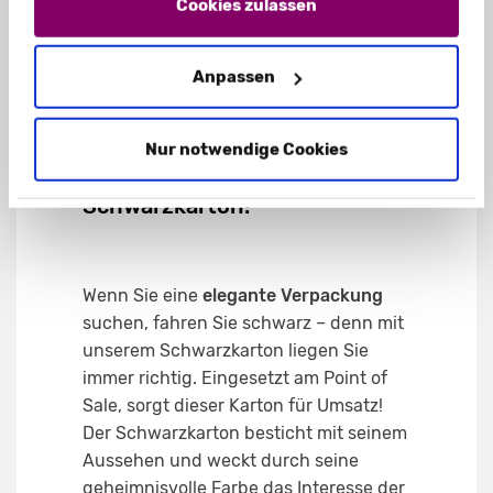
Impressum
und unsere
Datenschutzerklärung
.
Cookies zulassen
SCHACHTELN
Anpassen
3.) Das kleine Schwarze?
Eleganz in Perfektion: unsere
Nur notwendige Cookies
Faltschachtel aus
Schwarzkarton!
Wenn Sie eine
elegante Verpackung
suchen, fahren Sie schwarz – denn mit
unserem Schwarzkarton liegen Sie
immer richtig. Eingesetzt am Point of
Sale, sorgt dieser Karton für Umsatz!
Der Schwarzkarton besticht mit seinem
Aussehen und weckt durch seine
geheimnisvolle Farbe das Interesse der