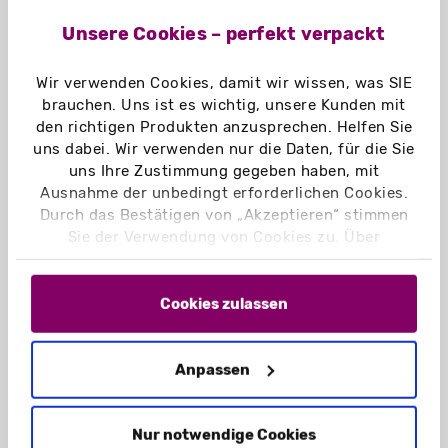
Unsere Cookies – perfekt verpackt
Wir verwenden Cookies, damit wir wissen, was SIE
brauchen. Uns ist es wichtig, unsere Kunden mit
den richtigen Produkten anzusprechen. Helfen Sie
Welche Schachteln eignen
uns dabei. Wir verwenden nur die Daten, für die Sie
sich am besten für
uns Ihre Zustimmung gegeben haben, mit
Ausnahme der unbedingt erforderlichen Cookies.
Demoverpackungen?
Durch das Bestätigen von „Akzeptieren“ stimmen
Sie der Verwendung von Cookies zu. Über
Für Demo-Verpackungen eignen sich
„Einstellungen“ können Sie auswählen, welche
verschiedene Schachtelarten, die jeweils
Cookies Sie zulassen. Hier finden Sie unser
spezifische Vorteile bieten. Hier sind einige
Impressum
und unsere
Datenschutzerklärung
.
Cookies zulassen
der gängigsten Arten:
Stülpschachteln
Magnet-Boxen
Anpassen
Schiebeschachteln
Klappschachteln
Nur notwendige Cookies