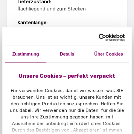
Lieferzustand:
flachliegend und zum Stecken
Kantenlänge:
125 mm
Leergewicht:
ca. 45 g
Zustimmung
Details
Über Cookies
Material:
Chromokarton GC1 weiß 370 g/m²
Unsere Cookies – perfekt verpackt
Chromokarton GC1 weiß Naturseite
370 g/m²
Wir verwenden Cookies, damit wir wissen, was SIE
Naturkarton braun 350 g/m²
brauchen. Uns ist es wichtig, unsere Kunden mit
Naturkarton schwarz 400 g/m²
den richtigen Produkten anzusprechen. Helfen Sie
Graskarton 400 g/m²
uns dabei. Wir verwenden nur die Daten, für die Sie
uns Ihre Zustimmung gegeben haben, mit
Einsatzbereich:
Ausnahme der unbedingt erforderlichen Cookies.
Schaufensterdeko, Tischdeko, Messeartikel,
Durch das Bestätigen von „Akzeptieren“ stimmen