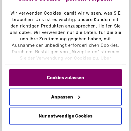
flachliegend und geklebt zum Stecken
Wir verwenden Cookies, damit wir wissen, was SIE
brauchen. Uns ist es wichtig, unsere Kunden mit
Sichtbarer Bildausschnitt:
den richtigen Produkten anzusprechen. Helfen Sie
170 mm x 118 mm (Rahmenbreite ca. 18 mm)
uns dabei. Wir verwenden nur die Daten, für die Sie
uns Ihre Zustimmung gegeben haben, mit
Leergewicht:
Ausnahme der unbedingt erforderlichen Cookies.
ca. 22 g
Durch das Bestätigen von „Akzeptieren“ stimmen
Sie der Verwendung von Cookies zu. Über
Material:
„Einstellungen“ können Sie auswählen, welche
Chromokarton GC1 weiß 250 g/m²
Cookies Sie zulassen. Hier finden Sie unser
Chromokarton GC1 weiß Naturseite
Impressum
und unsere
Datenschutzerklärung
.
Cookies zulassen
250 g/m²
Naturkarton braun 225 g/m²
Anpassen
Naturkarton schwarz 300 g/m²
Graskarton 350 g/m²
Nur notwendige Cookies
Einsatzbereich:
Geschenk, besondere Einladungs- oder