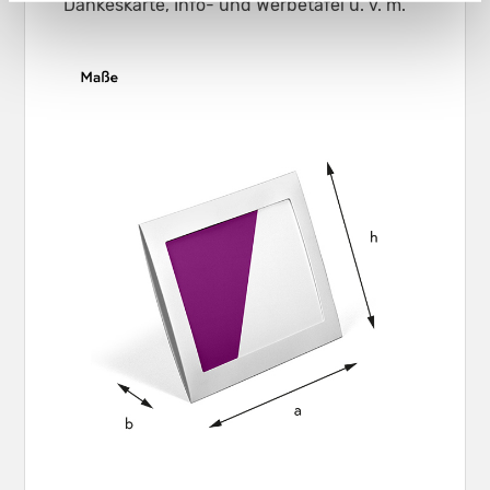
Dankeskarte, Info- und Werbetafel u. v. m.