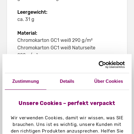
Leergewicht:
ca. 31 g
Material:
Chromokarton GC1 weiß 290 g/m²
Chromokarton GC1 weiß Naturseite
290 g/m²
Naturkarton braun 350 g/m²
Naturkarton schwarz 300 g/m²
Graskarton 450 g/m²
Zustimmung
Details
Über Cookies
Einsatzbereich:
Eignet sich für befüllte Schlauchbeutel,
Unsere Cookies – perfekt verpackt
Schüttgut, Give-aways oder andere
Produkte in DIN A6 bis ca. 70 mm Dicke
Wir verwenden Cookies, damit wir wissen, was SIE
brauchen. Uns ist es wichtig, unsere Kunden mit
den richtigen Produkten anzusprechen. Helfen Sie