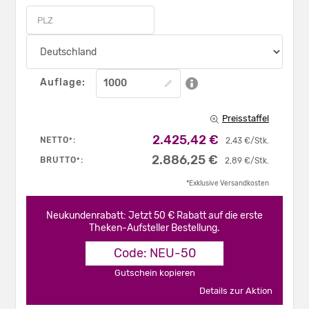
Auflage:
Preisstaffel
2.425,42 €
NETTO
:
*
2,43 €/Stk.
2.886,25 €
BRUTTO
:
*
2,89 €/Stk.
*Exklusive Versandkosten
Neukundenrabatt: Jetzt 50 € Rabatt auf die erste
Theken-Aufsteller Bestellung.
Code: NEU-50
Gutschein kopieren
Details zur Aktion