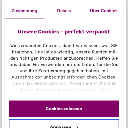
Material:
Zustimmung
Details
Über Cookies
Chromokarton GC1 weiß 370 g/m²
Chromokarton GC1 weiß Naturseite
370 g/m²
Unsere Cookies – perfekt verpackt
Naturkarton braun 350 g/m²
Naturkarton schwarz 400 g/m²
Wir verwenden Cookies, damit wir wissen, was SIE
Graskarton 400 g/m²
brauchen. Uns ist es wichtig, unsere Kunden mit
den richtigen Produkten anzusprechen. Helfen Sie
uns dabei. Wir verwenden nur die Daten, für die Sie
Einsatzbereich:
uns Ihre Zustimmung gegeben haben, mit
Eignet sich z. B. für Schreibblöcke,
Ausnahme der unbedingt erforderlichen Cookies.
Broschüren, Unterlagen in DIN A6
Durch das Bestätigen von „Akzeptieren“ stimmen
Sie der Verwendung von Cookies zu. Über
„Einstellungen“ können Sie auswählen, welche
Cookies Sie zulassen. Hier finden Sie unser
Impressum
und unsere
Datenschutzerklärung
.
Cookies zulassen
Anpassen