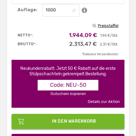
Auflage:
Preisstaffel
1.944,09 €
NETTO
:
*
1,94 €/Stk.
2.313,47 €
BRUTTO
:
*
2,31 €/Stk.
*Exklusive Versandkosten
Neukundenrabatt: Jetzt 50 € Rabatt auf die erste
Stülpschachteln gekrempelt Bestellung.
Code: NEU-50
Gutschein kopieren
Details zur Aktion
IN DEN WARENKORB