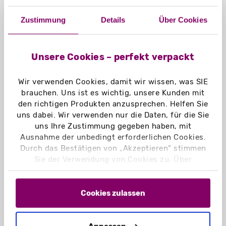
NACHRICHT SENDEN
Zustimmung
Details
Über Cookies
Unsere Cookies – perfekt verpackt
Sie haben das Recht, eine erteilte
Einwilligung mit Wirkung für die Zukunft
Wir verwenden Cookies, damit wir wissen, was SIE
jederzeit zu widerrufen. Die Löschung der
brauchen. Uns ist es wichtig, unsere Kunden mit
gespeicherten personenbezogenen Daten
erfolgt, wenn Sie Ihre Einwilligung zur
den richtigen Produkten anzusprechen. Helfen Sie
Speicherung widerrufen, wenn Ihre Kenntnis
uns dabei. Wir verwenden nur die Daten, für die Sie
zur Erfüllung des mit der Speicherung
uns Ihre Zustimmung gegeben haben, mit
verfolgten Zwecks nicht mehr erforderlich
Ausnahme der unbedingt erforderlichen Cookies.
ist oder wenn Ihre Speicherung aus
Durch das Bestätigen von „Akzeptieren“ stimmen
sonstigen gesetzlichen Gründen unzulässig
Sie der Verwendung von Cookies zu. Über
ist. Auf schriftliche Anfrage werden wir Sie
„Einstellungen“ können Sie auswählen, welche
gern über die zu Ihrer Person gespeicherten
Daten informieren. Bitte senden Sie uns eine
Cookies Sie zulassen. Hier finden Sie unser
E-Mail Nachricht an
service@madika.de
mit
Impressum
und unsere
Datenschutzerklärung
.
Cookies zulassen
der Betreffzeile „Widerruf der Speicherung
und Verarbeitung personenbezogener
Daten“. Bitte lesen Sie dazu auch unsere