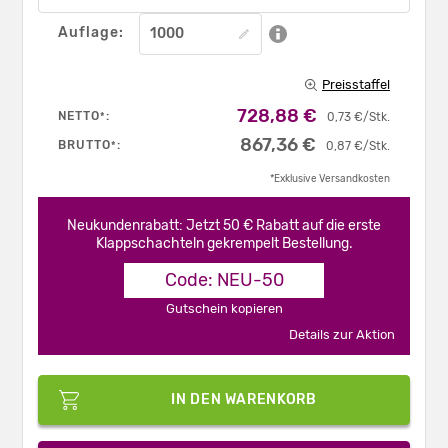
Auflage:
Preisstaffel
728,88 €
NETTO
:
*
0,73 €/Stk.
867,36 €
BRUTTO
:
*
0,87 €/Stk.
*Exklusive Versandkosten
Neukundenrabatt: Jetzt 50 € Rabatt auf die erste
Klappschachteln gekrempelt Bestellung.
Code: NEU-50
Gutschein kopieren
Details zur Aktion
IN DEN WARENKORB