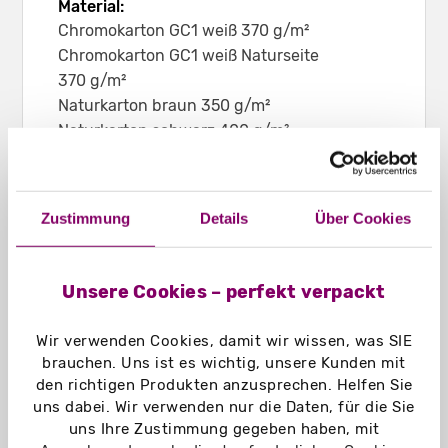
Material:
Chromokarton GC1 weiß 370 g/m²
Chromokarton GC1 weiß Naturseite
370 g/m²
Naturkarton braun 350 g/m²
Naturkarton schwarz 400 g/m²
Graskarton 400 g/m²
Einsatzbereich:
Zustimmung
Details
Über Cookies
Eignet sich z. B. für Schreibblöcke,
Broschüren, Unterlagen in Quadrat XL bis
ca. 20 mm Dicke
Unsere Cookies – perfekt verpackt
Wir verwenden Cookies, damit wir wissen, was SIE
brauchen. Uns ist es wichtig, unsere Kunden mit
den richtigen Produkten anzusprechen. Helfen Sie
uns dabei. Wir verwenden nur die Daten, für die Sie
uns Ihre Zustimmung gegeben haben, mit